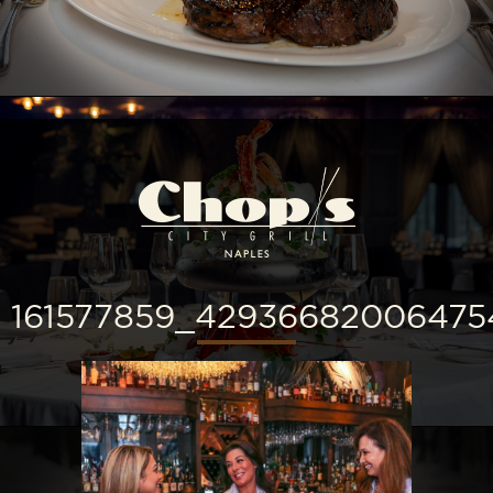
161577859_42936682006475